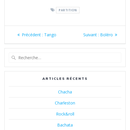
PARTITION
Navigation
Article
Article
Précédent :
Tango
Suivant :
Boléro
de
précédent
suivant
:
:
l’article
Recherche
pour
:
ARTICLES RÉCENTS
Chacha
Charleston
Rock&roll
Bachata