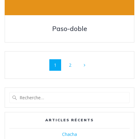
Paso-doble
Navigation
Page
Page
1
2
au
sein
des
Recherche
pour
articles
:
ARTICLES RÉCENTS
Chacha